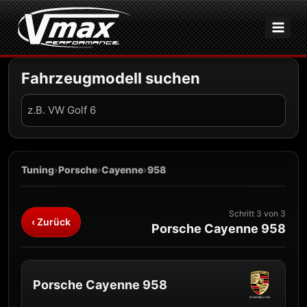
Zum
Inhalt
springen
Fahrzeugmodell suchen
Fahrzeug
suchen
Tuning
›
Porsche
›
Cayenne
›
958
Schritt 3 von 3
‹ Zurück
Porsche Cayenne 958
Porsche Cayenne 958