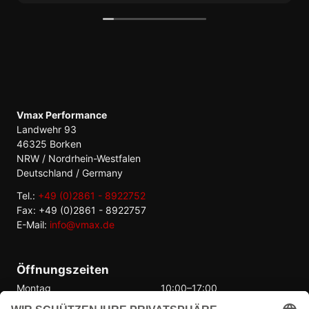
Ich habe aber einen tollen Mitbewerber
gefunden, der hat es tatsächlich geschafft
innerhalb von einem Tag zu antworten!
Vmax Performance
Landwehr 93
46325 Borken
NRW / Nordrhein-Westfalen
Deutschland / Germany
Tel.:
+49 (0)2861 - 8922752
Fax: +49 (0)2861 - 8922757
E-Mail:
info@vmax.de
Öffnungszeiten
Montag
10:00–17:00
Dienstag
10:00–17:00