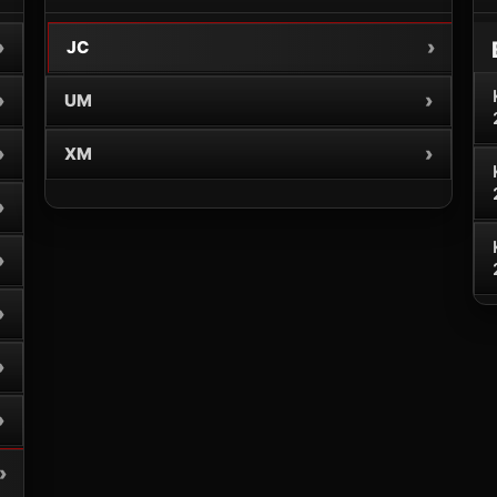
›
›
JC
›
›
UM
›
›
XM
›
›
›
›
›
›