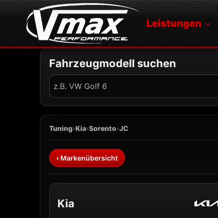
Zum
Inhalt
Leistungen
springen
Fahrzeugmodell suchen
Fahrzeug
suchen
Tuning
›
Kia
›
Sorento
›
JC
‹ Markenübersicht
Kia