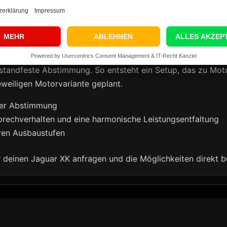
rung für den Jaguar XK holst du je nach Motorisierung spü
setzt dabei auf eine individuelle Softwareoptimierung st
end zur jeweiligen Motorisierung
d standfeste Abstimmung. So entsteht ein Setup, das zu M
weiligen Motorvariante geplant.
ller Abstimmung
prechverhalten und eine harmonische Leistungsentfaltung
eren Ausbaustufen
r deinen Jaguar XK anfragen und die Möglichkeiten direkt 