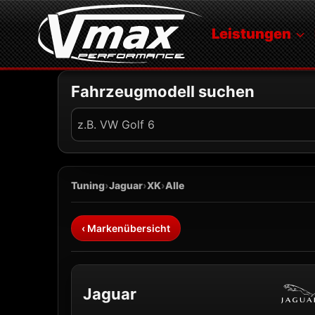
Zum
Inhalt
Leistungen
springen
Fahrzeugmodell suchen
Fahrzeug
suchen
Tuning
›
Jaguar
›
XK
›
Alle
‹ Markenübersicht
Jaguar