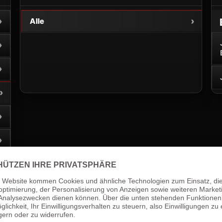
›
›
Alle
›
›
›
›
›
›
Leistungssteigerung