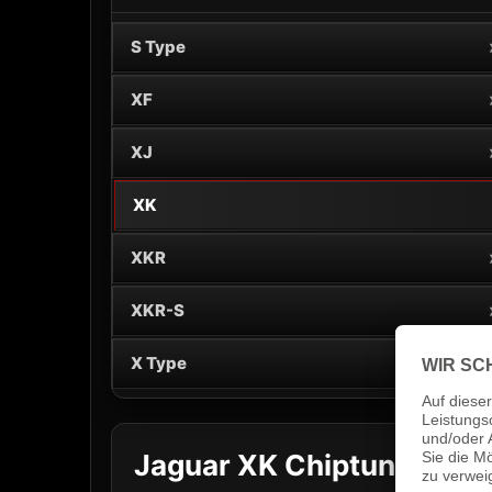
S Type
XF
XJ
XK
XKR
XKR-S
X Type
Jaguar XK Chiptuning & 