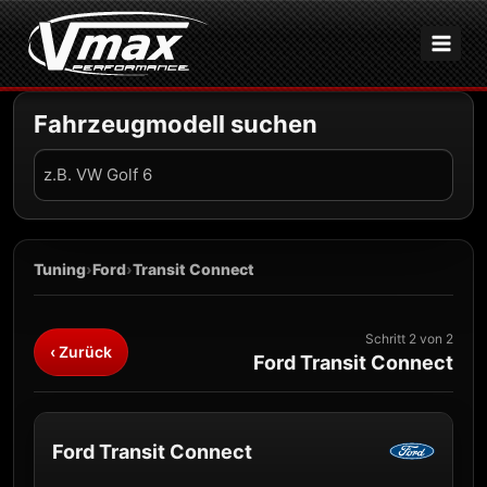
Zum
Inhalt
springen
Fahrzeugmodell suchen
Fahrzeug
suchen
Tuning
›
Ford
›
Transit Connect
Schritt 2 von 2
‹ Zurück
Ford Transit Connect
Ford Transit Connect