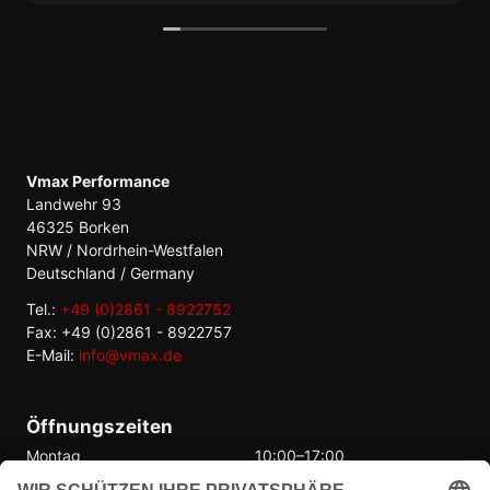
Ich habe aber einen tollen Mitbewerber
gefunden, der hat es tatsächlich geschafft
innerhalb von einem Tag zu antworten!
Vmax Performance
Landwehr 93
46325 Borken
NRW / Nordrhein-Westfalen
Deutschland / Germany
Tel.:
+49 (0)2861 - 8922752
Fax: +49 (0)2861 - 8922757
E-Mail:
info@vmax.de
Öffnungszeiten
Montag
10:00–17:00
Dienstag
10:00–17:00