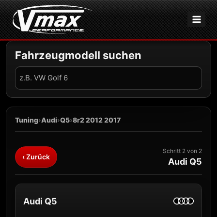
Zum
Inhalt
springen
Fahrzeugmodell suchen
Fahrzeug
suchen
Tuning
›
Audi
›
Q5
›
8r2 2012 2017
Schritt 2 von 2
‹ Zurück
Audi Q5
Audi Q5