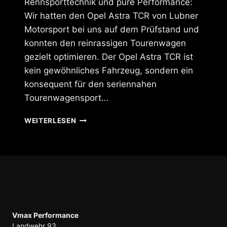
Rennsporttechnik und pure Performance:
Wir hatten den Opel Astra TCR von Lubner
Motorsport bei uns auf dem Prüfstand und
konnten den reinrassigen Tourenwagen
gezielt optimieren. Der Opel Astra TCR ist
kein gewöhnliches Fahrzeug, sondern ein
konsequent für den seriennahen
Tourenwagensport…
OPEL
WEITERLESEN
ASTRA
TCR
VON
LUBNER
MOTORSPORT
AUF
DEM
VMAX
PRÜFSTAND
Vmax Performance
OPTIMIERT
Landwehr 93