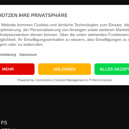
ässt sich beim VW LT 2.5 TDI 90 PS vor allem der nutzb
ist ein kräftigeres, souveräneres Fahrgefühl mit bess
ng nicht als pauschale Standarddatei, sondern fahrze
 Zustand und den geplanten Einsatzbereich. Für dieses
auf bis zu
110 PS
sowie von
220 Nm
auf bis zu
270 N
timmiger Reserve in den relevanten Last- und Drehzahlb
tup
 PS