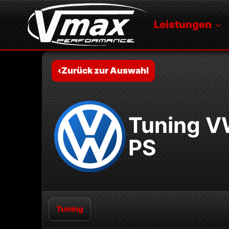
Zum
Inhalt
Leistungen
springen
‹
Zurück zur Auswahl
Tuning V
PS
Tuning