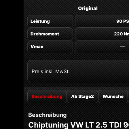
Original
Leistung
90 PS
Drehmoment
220 N
Vmax
—
Preis inkl. MwSt.
Beschreibung
Ab Stage2
Wünsche
Beschreibung
Chiptuning VW LT 2.5 TDI 