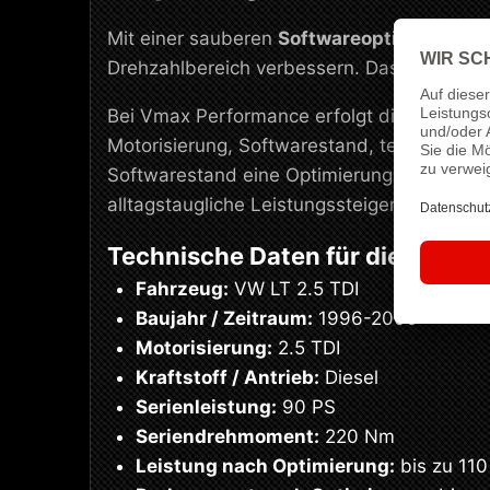
Mit einer sauberen
Softwareoptimierung
l
Drehzahlbereich verbessern. Das Ergebnis 
Bei Vmax Performance erfolgt die Abstimmu
Motorisierung, Softwarestand, technischen
Softwarestand eine Optimierung von
90 PS
alltagstaugliche Leistungssteigerung mit s
Technische Daten für dieses Se
Fahrzeug:
VW LT 2.5 TDI
Baujahr / Zeitraum:
1996-2006
Motorisierung:
2.5 TDI
Kraftstoff / Antrieb:
Diesel
Serienleistung:
90 PS
Seriendrehmoment:
220 Nm
Leistung nach Optimierung:
bis zu 110