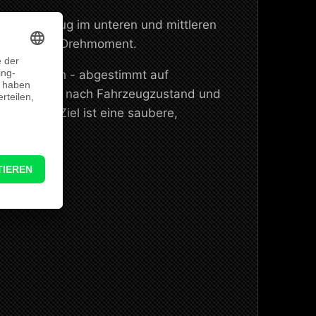
are Durchzug im unteren und mittleren
er nutzbarem Drehmoment.
ugspezifisch - abgestimmt auf
 Setup ist je nach Fahrzeugzustand und
m
möglich. Ziel ist eine saubere,
ereichen.