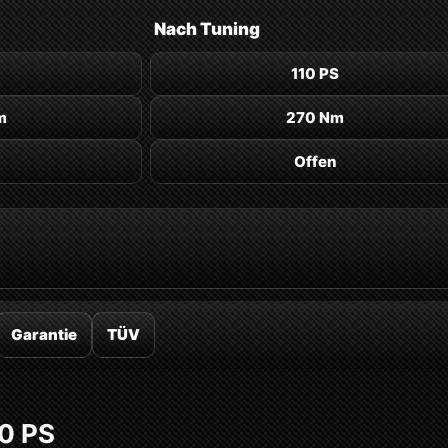
Nach
Tuning
110 PS
m
270 Nm
Offen
Garantie
TÜV
90 PS