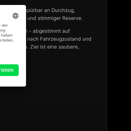
 S 630 PS spürbar an Durchzug,
tungsaufbau und stimmiger Reserve.
ugspezifisch - abgestimmt auf
 Setup ist je nach Fahrzeugzustand und
 Nm
möglich. Ziel ist eine saubere,
ereichen.