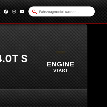
Fahrzeug
suchen
4.0T S
ENGINE
START