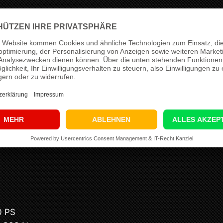
eoptimierung
gewinnt der Porsche Panamera 971 4.0T
nis ist ein lebendigeres Fahrgefühl mit sauberem Leis
ng nicht als pauschale Standarddatei, sondern fahrze
 Zustand und den geplanten Einsatzbereich. Für dieses
S
auf bis zu
660 PS
sowie von
820 Nm
auf bis zu
900
timmiger Reserve in den relevanten Last- und Drehzahlb
tup
 S
0 PS