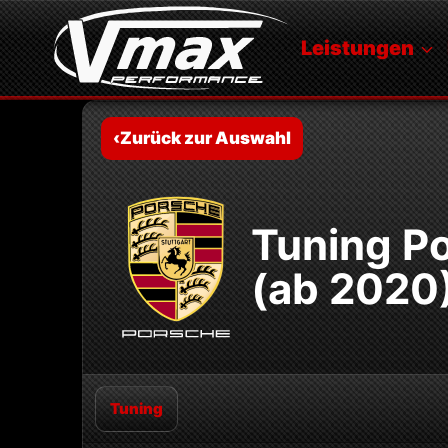
Zum
Inhalt
Leistungen
springen
‹
Zurück zur Auswahl
Tuning P
(ab 2020
Tuning