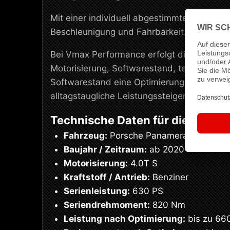
Mit einer individuell abgestimmten
Softwar
Beschleunigung und Fahrbarkeit. Das Ergeb
Bei Vmax Performance erfolgt die Abstimmu
Motorisierung, Softwarestand, technischen
Softwarestand eine Optimierung von
630 P
alltagstaugliche Leistungssteigerung mit s
Technische Daten für dieses Se
Fahrzeug:
Porsche Panamera 971 4.0T
Baujahr / Zeitraum:
ab 2020
Motorisierung:
4.0T S
Kraftstoff / Antrieb:
Benziner
Serienleistung:
630 PS
Seriendrehmoment:
820 Nm
Leistung nach Optimierung:
bis zu 66