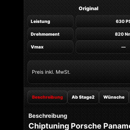
Original
Leistung
630 P
Drehmoment
820 N
Vmax
—
Preis inkl. MwSt.
Beschreibung
Ab Stage2
Wünsche
Beschreibung
Chiptuning Porsche Paname