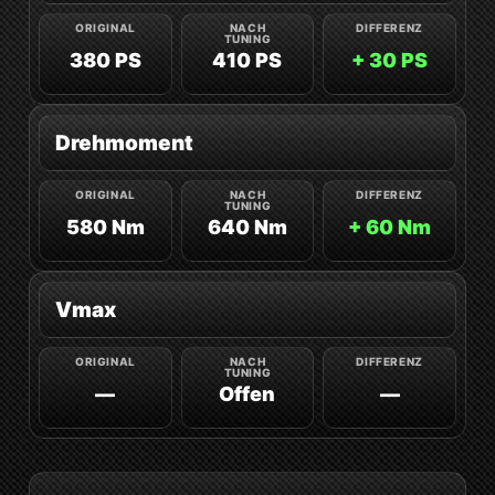
380 PS
410 PS
+ 30 PS
Drehmoment
580 Nm
640 Nm
+ 60 Nm
Vmax
—
Offen
—