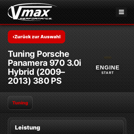
Zum
Inhalt
springen
‹
Zurück zur Auswahl
Tuning Porsche
Panamera 970 3.0i
ENGINE
Hybrid (2009–
START
2013) 380 PS
Tuning
Leistung