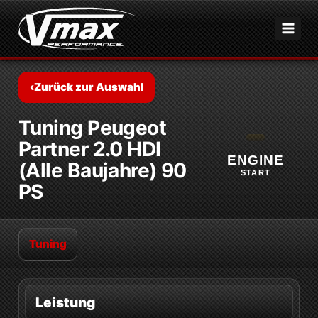
Zum
Inhalt
springen
‹
Zurück zur Auswahl
Tuning Peugeot
Partner 2.0 HDI
ENGINE
(Alle Baujahre) 90
START
PS
Tuning
Leistung