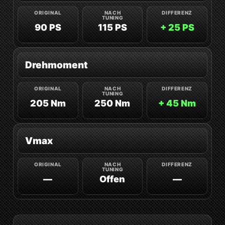
90 PS
115 PS
+ 25 PS
Drehmoment
205 Nm
250 Nm
+ 45 Nm
Vmax
—
Offen
—