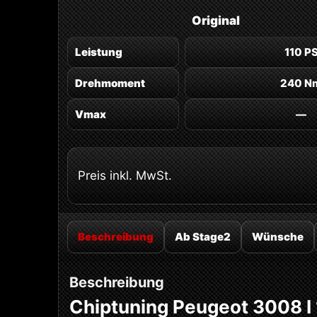
Original
Leistung
110 P
Drehmoment
240 N
Vmax
—
Preis inkl. MwSt.
Beschreibung
Ab Stage2
Wünsche
Beschreibung
Chiptuning Peugeot 3008 I 