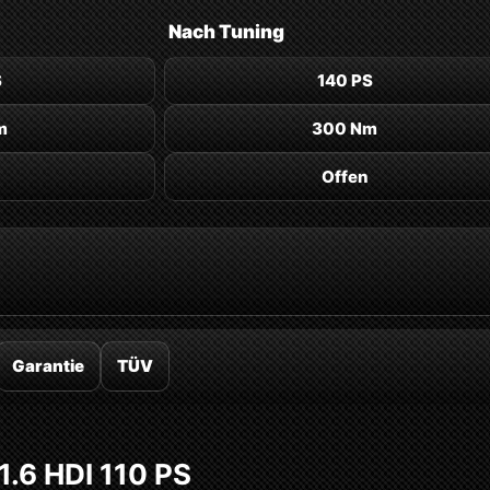
Nach
Tuning
S
140 PS
m
300 Nm
Offen
Garantie
TÜV
1.6 HDI 110 PS