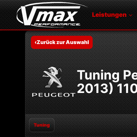
Zum
Inhalt
Leistungen
springen
‹
Zurück zur Auswahl
Tuning Pe
2013) 11
Tuning