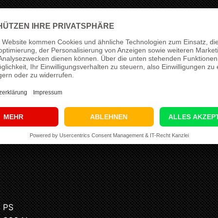
ässt sich beim Peugeot 3008 I 1.6 HDI 110 PS vor allem
 Ergebnis ist ein kräftigeres, souveräneres Fahrgefühl
ng nicht als pauschale Standarddatei, sondern fahrze
 Zustand und den geplanten Einsatzbereich. Für dieses
S
auf bis zu
140 PS
sowie von
240 Nm
auf bis zu
300 
timmiger Reserve in den relevanten Last- und Drehzahlb
tup
0 PS