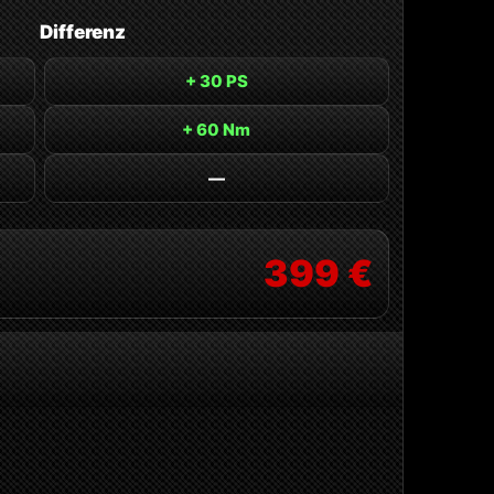
Differenz
+ 30 PS
+ 60 Nm
—
399 €