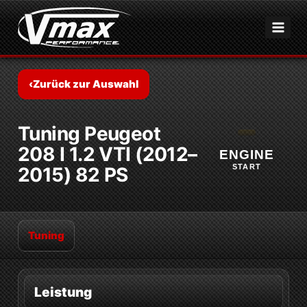
Zum
Inhalt
springen
‹
Zurück zur Auswahl
Tuning Peugeot
208 I 1.2 VTI (2012–
ENGINE
START
2015) 82 PS
Tuning
Leistung