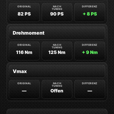
82 PS
90 PS
+ 8 PS
Drehmoment
116 Nm
125 Nm
+ 9 Nm
Vmax
—
Offen
—