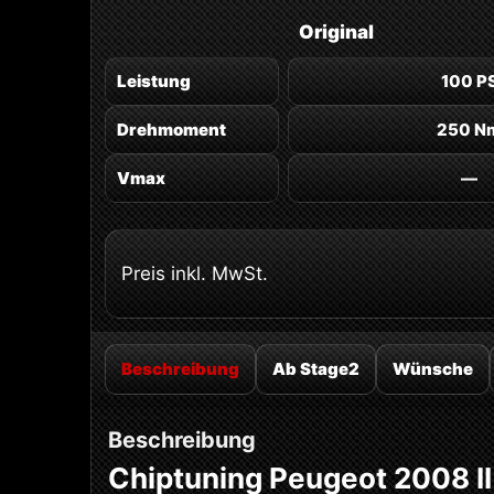
Original
Leistung
100 P
Drehmoment
250 N
Vmax
—
Preis inkl. MwSt.
Beschreibung
Ab Stage2
Wünsche
Beschreibung
Chiptuning Peugeot 2008 II