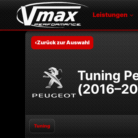
Zum
Inhalt
Leistungen
springen
‹
Zurück zur Auswahl
Tuning Pe
(2016–20
Tuning