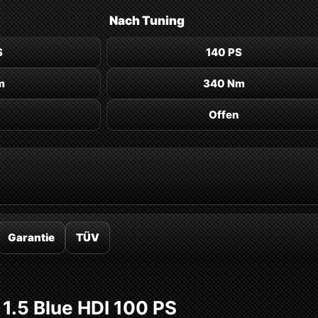
Nach
Tuning
S
140 PS
m
340 Nm
Offen
Garantie
TÜV
 1.5 Blue HDI 100 PS