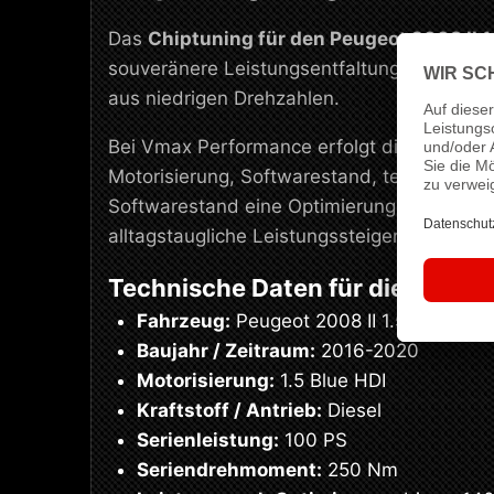
Das
Chiptuning für den Peugeot 2008 II 1
souveränere Leistungsentfaltung im Alltag 
aus niedrigen Drehzahlen.
Bei Vmax Performance erfolgt die Abstimmu
Motorisierung, Softwarestand, technischen
Softwarestand eine Optimierung von
100 P
alltagstaugliche Leistungssteigerung mit s
Technische Daten für dieses Se
Fahrzeug:
Peugeot 2008 II 1.5 Blue HDI
Baujahr / Zeitraum:
2016-2020
Motorisierung:
1.5 Blue HDI
Kraftstoff / Antrieb:
Diesel
Serienleistung:
100 PS
Seriendrehmoment:
250 Nm