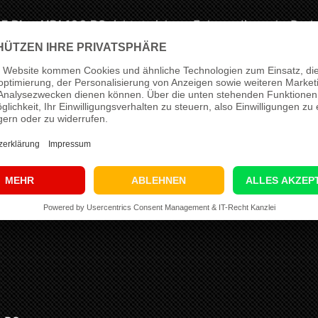
.5 Blue HDI 100 PS
richtet sich an Fahrer, die mehr Dr
wünschen. Im Alltag profitieren besonders Zwischenspri
ng nicht als pauschale Standarddatei, sondern fahrze
 Zustand und den geplanten Einsatzbereich. Für dieses
S
auf bis zu
140 PS
sowie von
250 Nm
auf bis zu
340 
timmiger Reserve in den relevanten Last- und Drehzahlb
tup