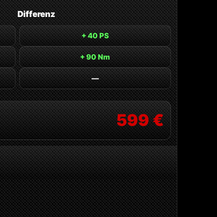
Differenz
+ 40 PS
+ 90 Nm
—
599 €