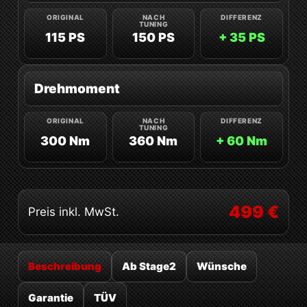
115 PS
150 PS
+ 35 PS
Drehmoment
300 Nm
360 Nm
+ 60 Nm
499 €
Preis inkl. MwSt.
Beschreibung
Ab Stage2
Wünsche
Garantie
TÜV