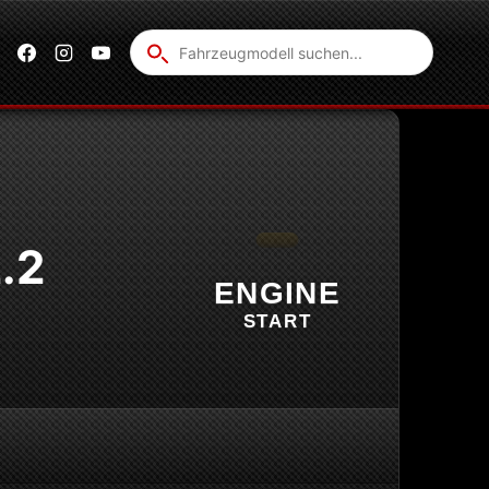
Fahrzeug
suchen
.2
ENGINE
START