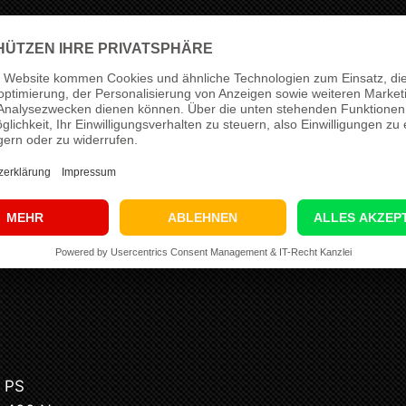
ässt sich beim Ford Transit Modell 06 2.2 TDCI 140 PS 
 Das Ergebnis ist ein kräftigeres, souveräneres Fahrge
ng nicht als pauschale Standarddatei, sondern fahrze
 Zustand und den geplanten Einsatzbereich. Für dieses
S
auf bis zu
165 PS
sowie von
350 Nm
auf bis zu
400 
timmiger Reserve in den relevanten Last- und Drehzahlb
tup
DCI
5 PS