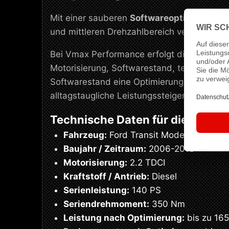
Mit einer sauberen
Softwareoptimierung
l
und mittleren Drehzahlbereich verbessern.
Bei Vmax Performance erfolgt die Abstimmu
Motorisierung, Softwarestand, technischen
Softwarestand eine Optimierung von
140 P
alltagstaugliche Leistungssteigerung mit s
Technische Daten für dieses Se
Fahrzeug:
Ford Transit Modell 06 2.2 T
Baujahr / Zeitraum:
2006-2013
Motorisierung:
2.2 TDCI
Kraftstoff / Antrieb:
Diesel
Serienleistung:
140 PS
Seriendrehmoment:
350 Nm
Leistung nach Optimierung:
bis zu 16