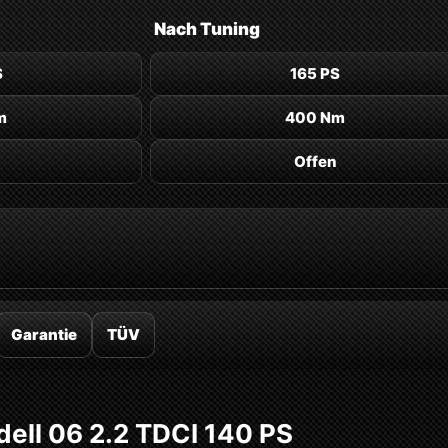
Nach
Tuning
S
165 PS
m
400 Nm
Offen
Garantie
TÜV
dell 06 2.2 TDCI 140 PS