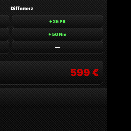
Differenz
+ 25 PS
+ 50 Nm
—
599 €