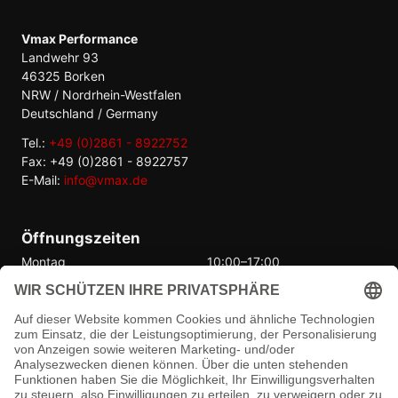
Vmax Performance
Landwehr 93
46325 Borken
NRW / Nordrhein-Westfalen
Deutschland / Germany
Tel.:
+49 (0)2861 - 8922752
Fax: +49 (0)2861 - 8922757
E-Mail:
info@vmax.de
Öffnungszeiten
Montag
10:00–17:00
Dienstag
10:00–17:00
Mittwoch
10:00–17:00
Donnerstag
10:00–17:00
Freitag
10:00–17:00
Samstag
Geschlossen
Sonntag
Geschlossen