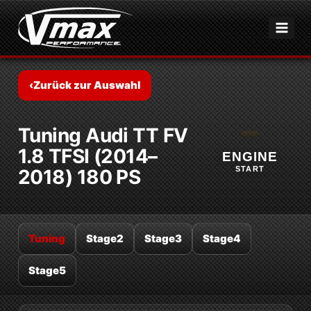
Zum
Inhalt
springen
‹
Zurück zur Auswahl
Tuning Audi TT FV
1.8 TFSI (2014–
ENGINE
START
2018) 180 PS
Tuning
Stage2
Stage3
Stage4
Stage5