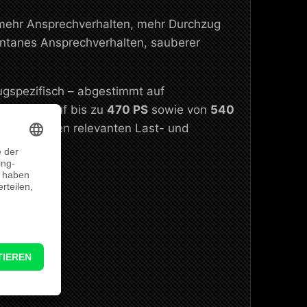
r mehr Ansprechverhalten, mehr Durchzug
ontanes Ansprechverhalten, sauberer
ugspezifisch – abgestimmt auf
n
450 PS
auf bis zu
470 PS
sowie von
540
Reserve in den relevanten Last- und