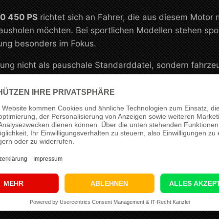
10 450 PS
richtet sich an Fahrer, die aus diesem Moto
ausholen möchten. Bei sportlichen Modellen stehen sp
tung besonders im Fokus.
ng nicht als pauschale Standarddatei, sondern fahrze
anten Einsatzbereich. Für dieses Setup arbeiten wir vo
ere, alltagstaugliche Leistungssteigerung mit stimmiger 
tup