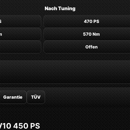
Nach
Tuning
S
470 PS
m
570 Nm
Offen
Garantie
TÜV
 V10 450 PS