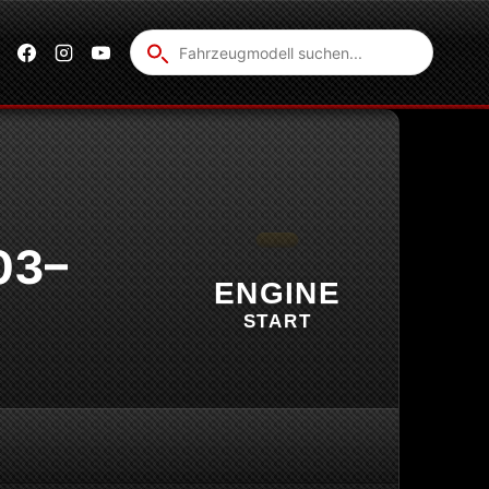
Fahrzeug
suchen
03–
ENGINE
START