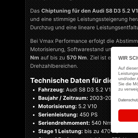
Das
Chiptuning für den Audi S8 D3 5.2 V
und eine stimmige Leistungssteigerung her
Durchzug und eine lineare Leistungsentfal
Bei Vmax Performance erfolgt die Abstimmu
Motorisierung, Softwarestand und den gepl
Nm
auf bis zu
570 Nm
. Ziel ist eine saub
Drehzahlbereichen.
Technische Daten für dieses Se
Fahrzeug:
Audi S8 D3 5.2 V10
Baujahr / Zeitraum:
2003-2010
Motorisierung:
5.2 V10
Serienleistung:
450 PS
Seriendrehmoment:
540 Nm
Stage 1 Leistung:
bis zu 470 PS