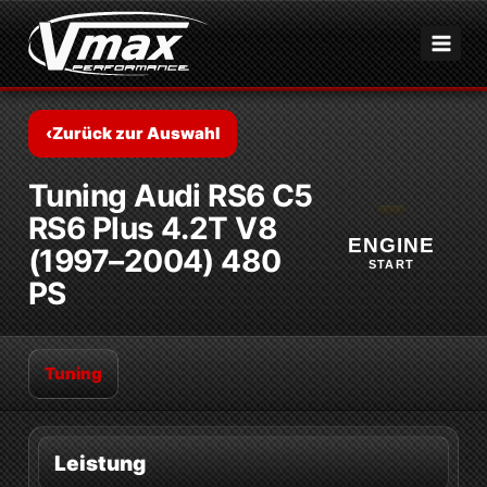
Zum
Inhalt
springen
‹
Zurück zur Auswahl
Tuning Audi RS6 C5
RS6 Plus 4.2T V8
ENGINE
(1997–2004) 480
START
PS
Tuning
Leistung