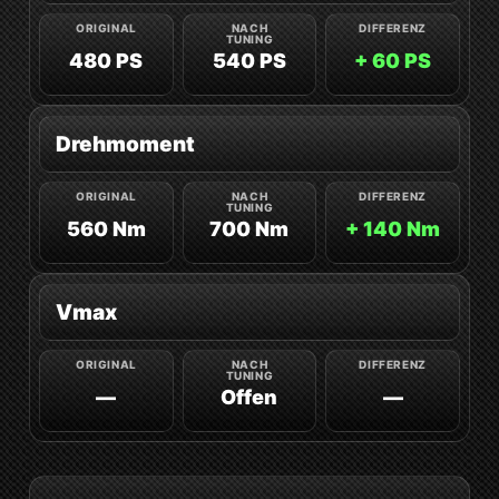
480 PS
540 PS
+ 60 PS
Drehmoment
560 Nm
700 Nm
+ 140 Nm
Vmax
—
Offen
—