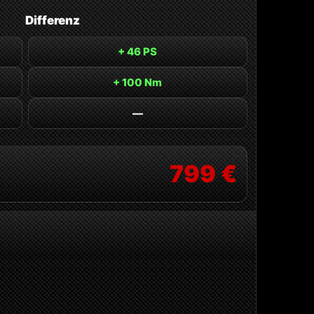
Differenz
+ 46 PS
+ 100 Nm
—
799 €