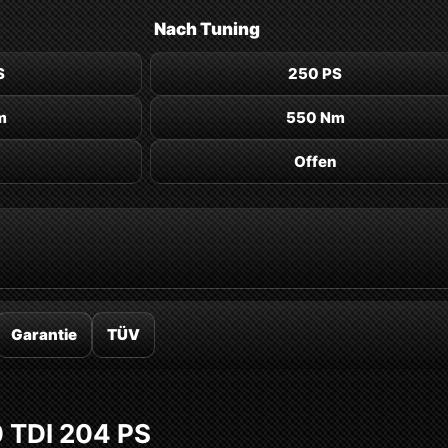
Nach
Tuning
S
250 PS
m
550 Nm
Offen
Garantie
TÜV
0 TDI 204 PS