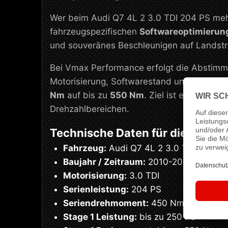
Wer beim Audi Q7 4L 2 3.0 TDI 204 PS mehr
fahrzeugspezifischen
Softwareoptimierun
und souveränes Beschleunigen auf Landst
Bei Vmax Performance erfolgt die Abstimmu
Motorisierung, Softwarestand und den gepl
Nm
auf bis zu
550 Nm
. Ziel ist eine saub
Drehzahlbereichen.
Technische Daten für dieses Se
Fahrzeug:
Audi Q7 4L 2 3.0 TDI
Baujahr / Zeitraum:
2010-2014
Motorisierung:
3.0 TDI
Serienleistung:
204 PS
Seriendrehmoment:
450 Nm
Stage 1 Leistung:
bis zu 250 PS