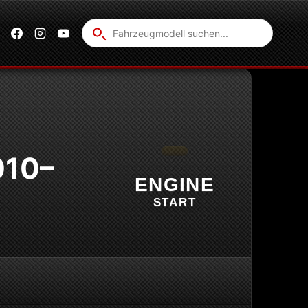
Fahrzeug
suchen
010–
ENGINE
START