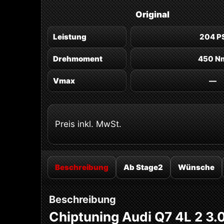
Original
Leistung
204 P
Drehmoment
450 N
Vmax
—
Preis inkl. MwSt.
Beschreibung
Ab Stage2
Wünsche
Beschreibung
Chiptuning Audi Q7 4L 2 3.