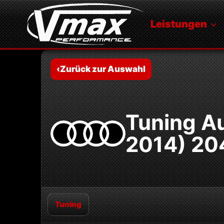
Zum
Inhalt
Leistungen
springen
‹
Zurück zur Auswahl
Tuning Au
2014) 20
Tuning