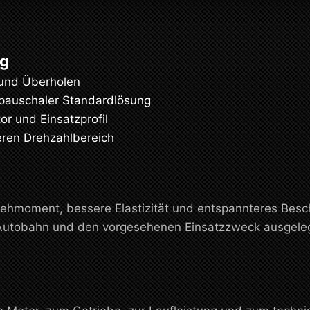
ng
 und Überholen
 pauschaler Standardlösung
r und Einsatzprofil
ren Drehzahlbereich
hmoment, bessere Elastizität und entspannteres Beschl
, Autobahn und den vorgesehenen Einsatzzweck ausgelegt