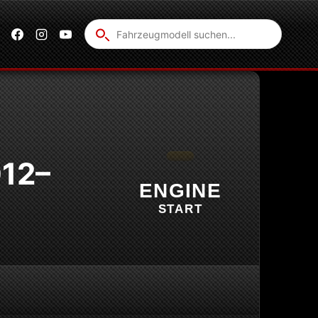
Fahrzeug
suchen
012–
ENGINE
START