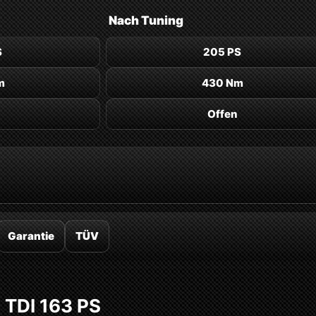
Nach
Tuning
S
205 PS
m
430 Nm
Offen
Garantie
TÜV
 TDI 163 PS