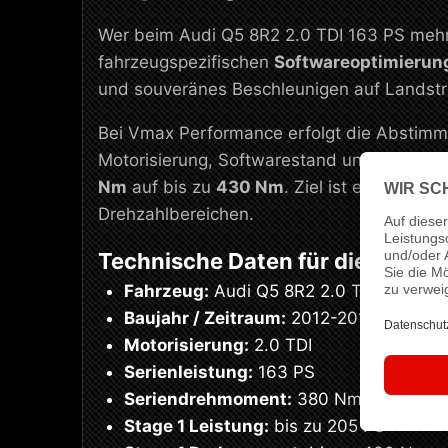
Wer beim Audi Q5 8R2 2.0 TDI 163 PS mehr 
fahrzeugspezifischen
Softwareoptimierun
und souveränes Beschleunigen auf Landst
Bei Vmax Performance erfolgt die Abstimmu
Motorisierung, Softwarestand und den gepl
Nm
auf bis zu
430 Nm
. Ziel ist eine saub
Drehzahlbereichen.
Technische Daten für dieses Se
Fahrzeug:
Audi Q5 8R2 2.0 TDI
Baujahr / Zeitraum:
2012-2017
Motorisierung:
2.0 TDI
Serienleistung:
163 PS
Seriendrehmoment:
380 Nm
Stage 1 Leistung:
bis zu 205 PS