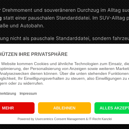
Drehmoment und souveräneren Durchzug im Alltag sucht,
g
statt einer pauschalen Standarddatei. Im SUV-Alltag pro
raße und Autobahn.
ng nicht als pauschale Standarddatei, sondern fahrze
anten Einsatzbereich. Für dieses Setup arbeiten wir vo
ere, alltagstaugliche Leistungssteigerung mit stimmiger 
tup