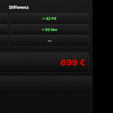
Differenz
+ 42 PS
+ 50 Nm
—
699 €