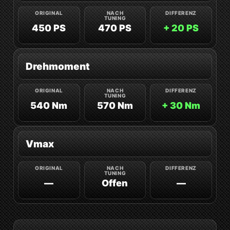
450 PS
470 PS
+ 20 PS
Drehmoment
540 Nm
570 Nm
+ 30 Nm
Vmax
—
Offen
—