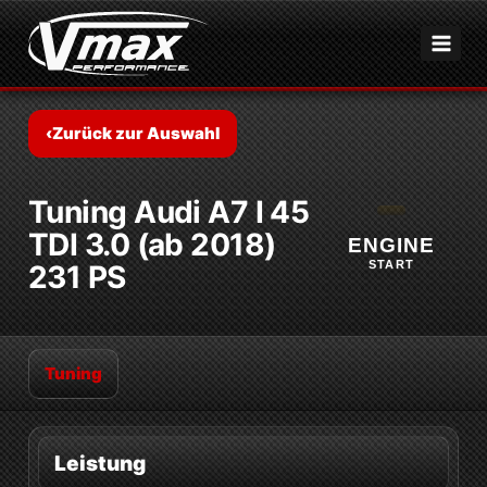
Zum
Inhalt
springen
‹
Zurück zur Auswahl
Tuning Audi A7 I 45
TDI 3.0 (ab 2018)
ENGINE
START
231 PS
Tuning
Leistung