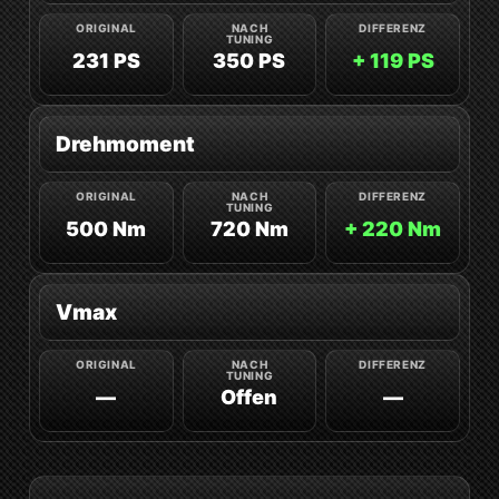
231 PS
350 PS
+ 119 PS
Drehmoment
500 Nm
720 Nm
+ 220 Nm
Vmax
—
Offen
—