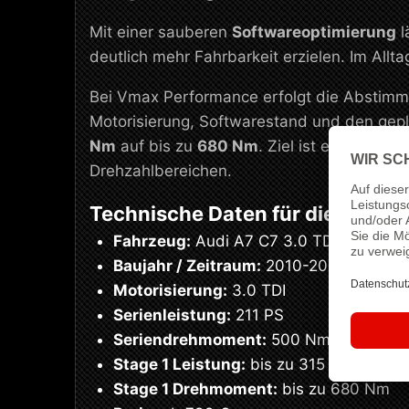
Mit einer sauberen
Softwareoptimierung
l
deutlich mehr Fahrbarkeit erzielen. Im Allt
Bei Vmax Performance erfolgt die Abstimmu
Motorisierung, Softwarestand und den gepl
Nm
auf bis zu
680 Nm
. Ziel ist eine saub
Drehzahlbereichen.
Technische Daten für dieses Se
Fahrzeug:
Audi A7 C7 3.0 TDI
Baujahr / Zeitraum:
2010-2018
Motorisierung:
3.0 TDI
Serienleistung:
211 PS
Seriendrehmoment:
500 Nm
Stage 1 Leistung:
bis zu 315 PS
Stage 1 Drehmoment:
bis zu 680 Nm