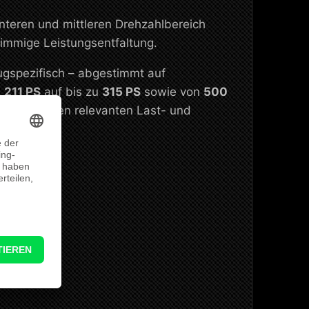
unteren und mittleren Drehzahlbereich
stimmige Leistungsentfaltung.
ugspezifisch – abgestimmt auf
n
211 PS
auf bis zu
315 PS
sowie von
500
Reserve in den relevanten Last- und