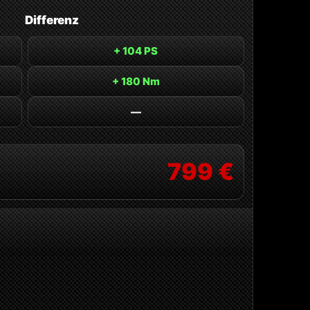
Differenz
+ 104 PS
+ 180 Nm
—
799 €