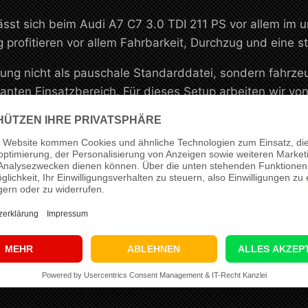
ässt sich beim Audi A7 C7 3.0 TDI 211 PS vor allem im 
ag profitieren vor allem Fahrbarkeit, Durchzug und eine 
ng nicht als pauschale Standarddatei, sondern fahrze
anten Einsatzbereich. Für dieses Setup arbeiten wir vo
ere, alltagstaugliche Leistungssteigerung mit stimmiger 
tup