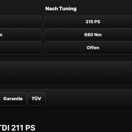
Nach
Tuning
S
315 PS
m
680 Nm
Offen
Garantie
TÜV
TDI 211 PS