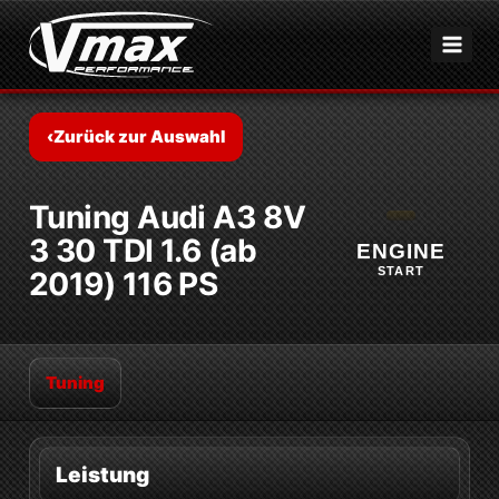
Zum
Inhalt
springen
‹
Zurück zur Auswahl
Tuning Audi A3 8V
3 30 TDI 1.6 (ab
ENGINE
START
2019) 116 PS
Tuning
Leistung