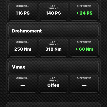
116 PS
140 PS
+ 24 PS
Drehmoment
250 Nm
310 Nm
+ 60 Nm
Vmax
—
Offen
—