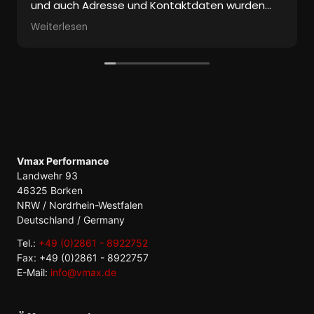
und auch Adresse und Kontaktdaten wurden
mitgeschickt.
Weiterlesen
Bis heute keine Antwort!
Ich habe aber einen tollen Mitbewerber
gefunden, der hat es tatsächlich geschafft
innerhalb von einem Tag zu antworten!
Vmax Performance
Landwehr 93
46325 Borken
NRW / Nordrhein-Westfalen
Deutschland / Germany
Tel.:
+49 (0)2861 - 8922752
Fax: +49 (0)2861 - 8922757
E-Mail:
info@vmax.de