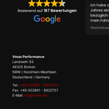
Ich habe a
Jahres ein
Basierend auf
167 Bewertungen
bezüglich 
mein Fahrz
Komplett
Weiterlese
auch Adre
wurden mi
Bis heute 
Ich habe a
Mitbewerb
tatsächlic
Vmax Performance
von einem
Landwehr 93
46325 Borken
NRW / Nordrhein-Westfalen
Deutschland / Germany
Tel.:
+49 (0)2861 - 8922752
Fax: +49 (0)2861 - 8922757
E-Mail:
info@vmax.de