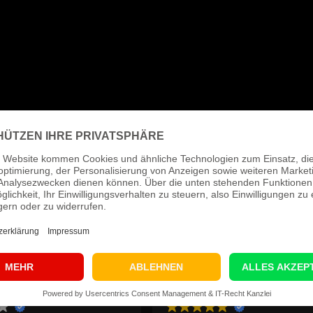
inhard Jacobs
Matthias Bertz
r 2 Wochen
vor 3 Wochen