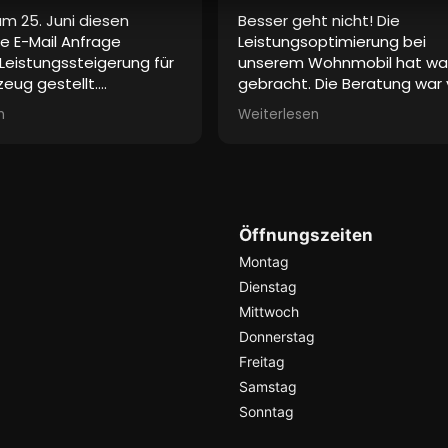
m 25. Juni diesen
Besser geht nicht! Die
e E-Mail Anfrage
Leistungsoptimierung bei
Leistungssteigerung für
unserem Wohnmobil hat wa
eug gestellt.
gebracht. Die Beratung war
e Fahrzeugdaten und
ersten Augenblick Chefsach
n
Weiterlesen
sse und Kontaktdaten
Vielen Dank für den kostenl
tgeschickt.
Leihwagen mit dem wir wäh
keine Antwort!
der Softwareanpassung noc
ber einen tollen
Obelink fahren konnten.
er gefunden, der hat es
Viel Grüße aus Unna
h geschafft innerhalb
Tina und Matthias
Öffnungszeiten
 Tag zu antworten!
Montag
Dienstag
Mittwoch
Donnerstag
Freitag
Samstag
Sonntag