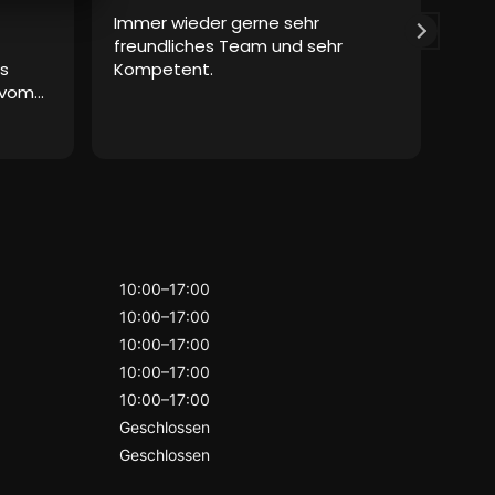
Immer wieder gerne sehr
Abs
freundliches Team und sehr
war 
s
Kompetent.
und
 vom
pos
e.
ext
Weit
osen
zuv
rend
herv
h zu
Kund
Bera
ind
ein
End
10:00–17:00
gem
10:00–17:00
Wer
10:00–17:00
symp
such
10:00–17:00
klar
10:00–17:00
Geschlossen
Geschlossen