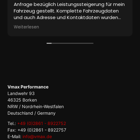
Anfrage bezüglich Leistungssteigerung für mein
Fahrzeug gestellt. Komplette Fahrzeugdaten
und auch Adresse und Kontaktdaten wurden
mitgeschickt.
Weiterlesen
Bis heute keine Antwort!
Ich habe aber einen tollen Mitbewerber
gefunden, der hat es tatsächlich geschafft
innerhalb von einem Tag zu antworten!
Vmax Performance
Landwehr 93
46325 Borken
NRW / Nordrhein-Westfalen
Deutschland / Germany
Tel.:
+49 (0)2861 - 8922752
Fax: +49 (0)2861 - 8922757
E-Mail:
info@vmax.de