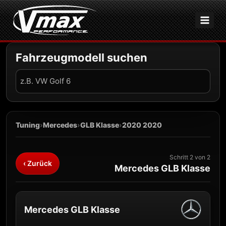
Zum
Inhalt
springen
Fahrzeugmodell suchen
Fahrzeug
suchen
Tuning
›
Mercedes
›
GLB Klasse
›
2020 2020
Schritt 2 von 2
‹ Zurück
Mercedes GLB Klasse
Mercedes GLB Klasse