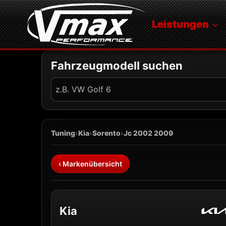
Zum
Inhalt
Leistungen
springen
Fahrzeugmodell suchen
Fahrzeug
suchen
Tuning
›
Kia
›
Sorento
›
Jc 2002 2009
‹ Markenübersicht
Kia