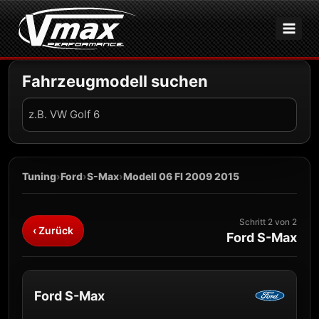
Zum
Inhalt
springen
Fahrzeugmodell suchen
Fahrzeug
suchen
Tuning
›
Ford
›
S-Max
›
Modell 06 Fl 2009 2015
Schritt 2 von 2
‹ Zurück
Ford S-Max
Ford S-Max