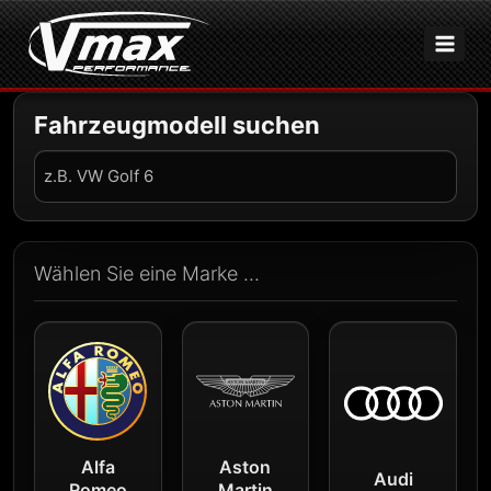
Zum
Inhalt
springen
Fahrzeugmodell suchen
Fahrzeug
suchen
Wählen Sie eine Marke ...
Alfa
Aston
Audi
Romeo
Martin