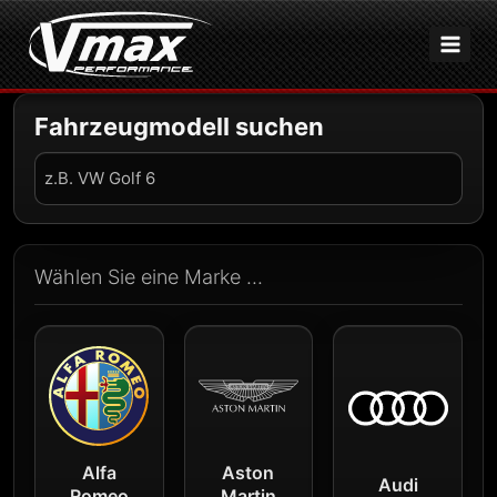
Zum
Inhalt
springen
Fahrzeugmodell suchen
Fahrzeug
suchen
Wählen Sie eine Marke ...
Alfa
Aston
Audi
Romeo
Martin