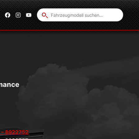
Fahrzeug
suchen
mance
 – 8922752