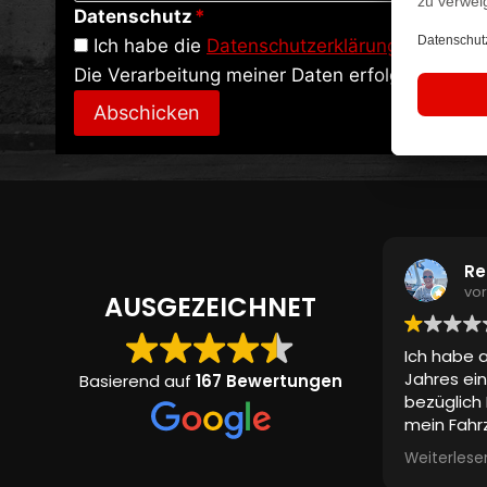
Datenschutz
*
Ich habe die
Datenschutzerklärung
zur Kenn
Die Verarbeitung meiner Daten erfolgt zur Bea
Abschicken
Re
vo
AUSGEZEICHNET
Ich habe a
Jahres ein
Basierend auf
167 Bewertungen
bezüglich 
mein Fahrz
Komplett
Weiterlese
auch Adre