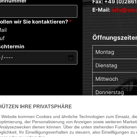
fonnummer
Fax: +49 (0)2861
E-Mail:
info@vma
ollen wir Sie kontaktieren?
*
ail
Öffnungszeite
uf
chtermin
Montag
Dienstag
Mittwoch
Donnerstag
Freitag
Samstag
Sonntag