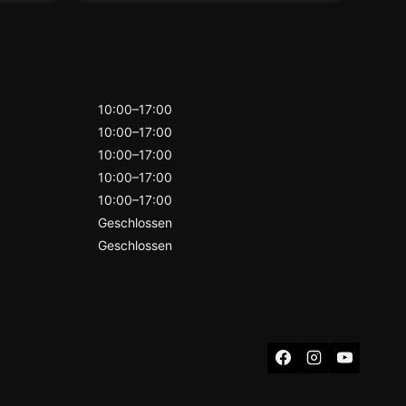
rend
herv
h zu
Kund
Bera
ind
ein
End
10:00–17:00
gem
10:00–17:00
Wer
10:00–17:00
symp
such
10:00–17:00
klar
10:00–17:00
Geschlossen
Geschlossen