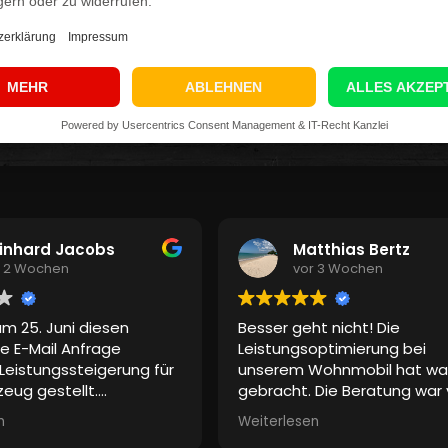
tnis genommen.
rbeitung meiner Anfrage.
inhard Jacobs
Matthias Bertz
r 2 Wochen
vor 3 Wochen
m 25. Juni diesen
Besser geht nicht! Die
e E-Mail Anfrage
Leistungsoptimierung bei
Leistungssteigerung für
unserem Wohnmobil hat wa
eug gestellt.
gebracht. Die Beratung war
e Fahrzeugdaten und
ersten Augenblick Chefsach
n
Weiterlesen
sse und Kontaktdaten
Vielen Dank für den kostenl