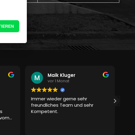
Maik Kluger
vor 1 Monat
Immer wieder gerne sehr
Abs
freundliches Team und sehr
war 
s
Kompetent.
und
 vom
pos
e.
ext
Weit
osen
zuv