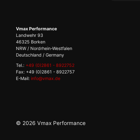
wurden mi
Bis heute 
Ich habe a
Mitbewerb
tatsächlic
Vmax Performance
von einem
Landwehr 93
46325 Borken
NRW / Nordrhein-Westfalen
Deutschland / Germany
Tel.:
+49 (0)2861 - 8922752
Fax: +49 (0)2861 - 8922757
E-Mail:
info@vmax.de
© 2026 Vmax Performance