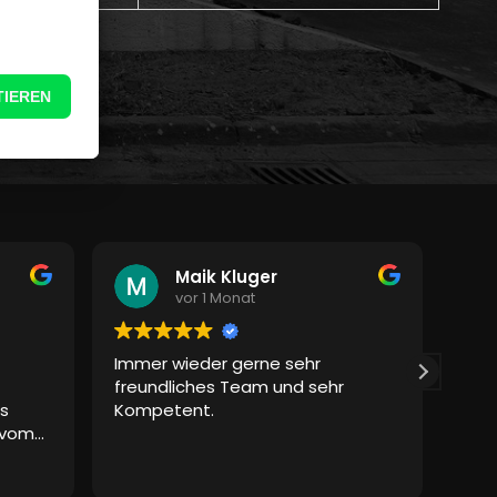
Maik Kluger
vor 1 Monat
Immer wieder gerne sehr
Abs
freundliches Team und sehr
war 
s
Kompetent.
und
 vom
pos
e.
ext
Weit
osen
zuv