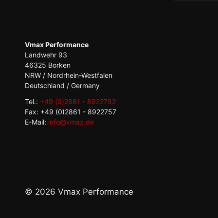
wurden mi
Bis heute 
Ich habe a
Mitbewerb
tatsächlic
Vmax Performance
von einem
Landwehr 93
46325 Borken
NRW / Nordrhein-Westfalen
Deutschland / Germany
Tel.:
+49 (0)2861 - 8922752
Fax: +49 (0)2861 - 8922757
E-Mail:
info@vmax.de
© 2026 Vmax Performance