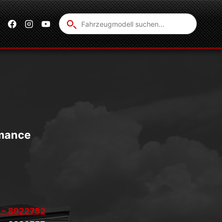
Fahrzeug
suchen
mance
 – 8922752