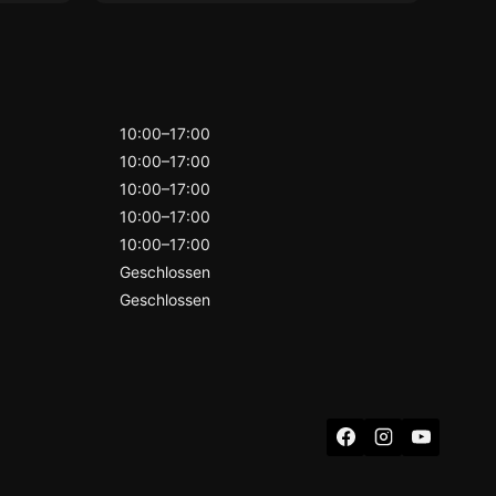
rend
herv
h zu
Kund
Bera
ind
ein
End
10:00–17:00
gem
10:00–17:00
Wer
10:00–17:00
symp
such
10:00–17:00
klar
10:00–17:00
Geschlossen
Geschlossen