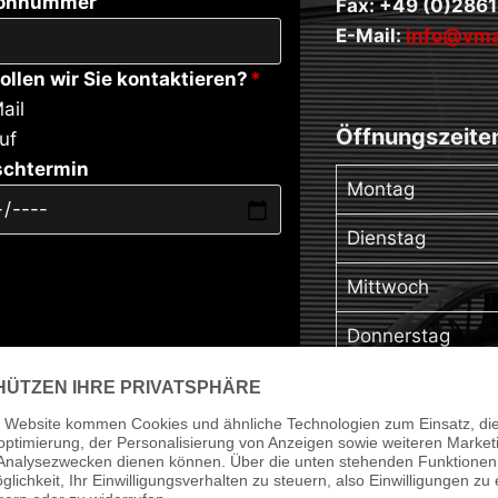
fonnummer
Fax: +49 (0)2861
E-Mail:
info@vma
ollen wir Sie kontaktieren?
*
ail
Öffnungszeite
uf
chtermin
Montag
Dienstag
Mittwoch
Donnerstag
Freitag
Samstag
Sonntag