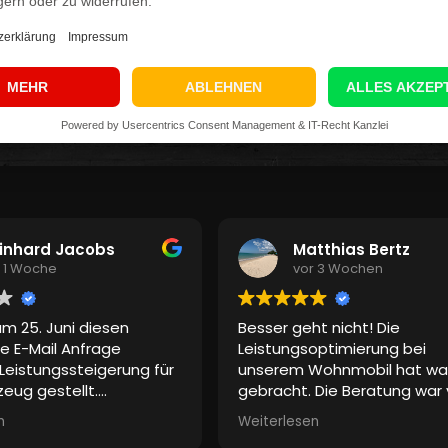
tnis genommen.
rbeitung meiner Anfrage.
inhard Jacobs
Matthias Bertz
r 1 Woche
vor 3 Wochen
m 25. Juni diesen
Besser geht nicht! Die
e E-Mail Anfrage
Leistungsoptimierung bei
Leistungssteigerung für
unserem Wohnmobil hat wa
eug gestellt.
gebracht. Die Beratung war
e Fahrzeugdaten und
ersten Augenblick Chefsach
n
Weiterlesen
sse und Kontaktdaten
Vielen Dank für den kostenl